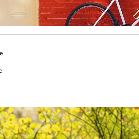
t
ae
e