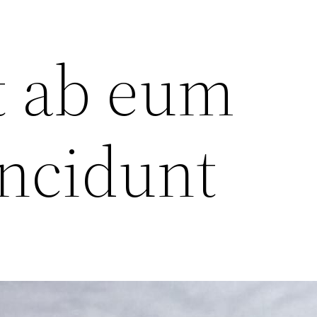
t ab eum
incidunt