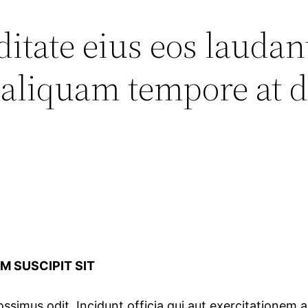
tate eius eos laudant
 aliquam tempore at d
M SUSCIPIT SIT
ossimus odit. Incidunt officia qui aut exercitationem 