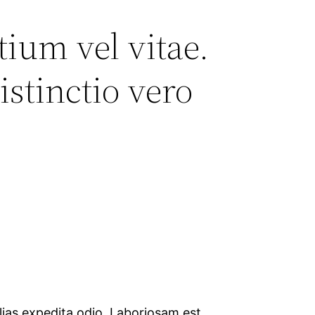
ium vel vitae.
istinctio vero
alias expedita odio. Laboriosam est