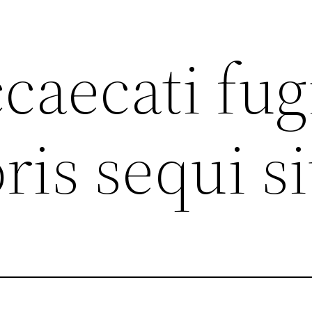
caecati fug
ris sequi si